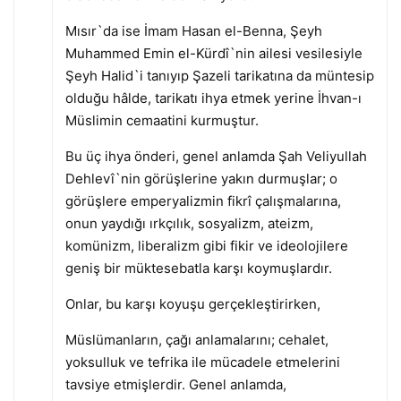
Mısır`da ise İmam Hasan el-Benna, Şeyh
Muhammed Emin el-Kürdî`nin ailesi vesilesiyle
Şeyh Halid`i tanıyıp Şazeli tarikatına da müntesip
olduğu hâlde, tarikatı ihya etmek yerine İhvan-ı
Müslimin cemaatini kurmuştur.
Bu üç ihya önderi, genel anlamda Şah Veliyullah
Dehlevî`nin görüşlerine yakın durmuşlar; o
görüşlere emperyalizmin fikrî çalışmalarına,
onun yaydığı ırkçılık, sosyalizm, ateizm,
komünizm, liberalizm gibi fikir ve ideolojilere
geniş bir müktesebatla karşı koymuşlardır.
Onlar, bu karşı koyuşu gerçekleştirirken,
Müslümanların, çağı anlamalarını; cehalet,
yoksulluk ve tefrika ile mücadele etmelerini
tavsiye etmişlerdir. Genel anlamda,