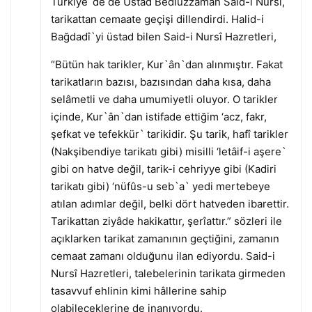
Türkiye`de de Üstad Bediüzzaman Said-i Nursî,
tarikattan cemaate geçişi dillendirdi. Halid-i
Bağdadî`yi üstad bilen Said-i Nursî Hazretleri,
“Bütün hak tarikler, Kur`ân`dan alınmıştır. Fakat
tarikatların bazısı, bazısından daha kısa, daha
selâmetli ve daha umumiyetli oluyor. O tarikler
içinde, Kur`ân`dan istifade ettiğim ‘acz, fakr,
şefkat ve tefekkür` tarikidir. Şu tarik, hafî tarikler
(Nakşibendiye tarikatı gibi) misilli ‘letâif-i aşere`
gibi on hatve değil, tarik-i cehriyye gibi (Kadiri
tarikatı gibi) ‘nüfûs-u seb`a` yedi mertebeye
atılan adımlar değil, belki dört hatveden ibarettir.
Tarikattan ziyâde hakikattır, şerîattır.” sözleri ile
açıklarken tarikat zamanının geçtiğini, zamanın
cemaat zamanı olduğunu ilan ediyordu. Said-i
Nursî Hazretleri, talebelerinin tarikata girmeden
tasavvuf ehlinin kimi hâllerine sahip
olabileceklerine de inanıyordu.