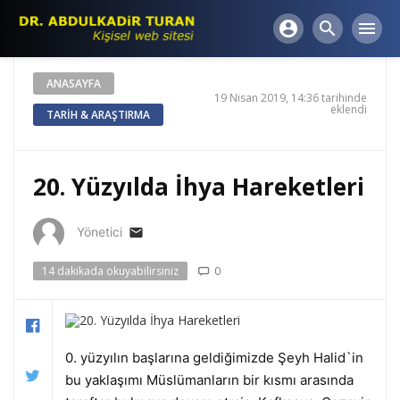
masa
account_circle
search
menu
sandalye
kiralama
masa
ANASAYFA
sandalye
19 Nisan 2019, 14:36 tarihinde
eklendi
kiralama
TARIH & ARAŞTIRMA
masa
sandalye
kiralama
20. Yüzyılda İhya Hareketleri
masa
sandalye
Yönetici
email
kiralama
masa
14 dakikada okuyabilirsiniz
0
sandalye
kiralama
masa
sandalye
0. yüzyılın başlarına geldiğimizde Şeyh Halid`in
kiralama
bu yaklaşımı Müslümanların bir kısmı arasında
pvc