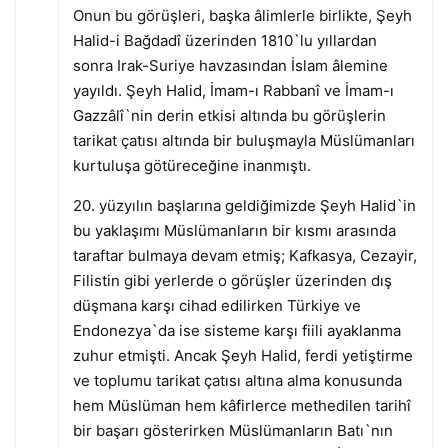
Onun bu görüşleri, başka âlimlerle birlikte, Şeyh
Halid-i Bağdadî üzerinden 1810`lu yıllardan
sonra Irak-Suriye havzasından İslam âlemine
yayıldı. Şeyh Halid, İmam-ı Rabbanî ve İmam-ı
Gazzâlî`nin derin etkisi altında bu görüşlerin
tarikat çatısı altında bir buluşmayla Müslümanları
kurtuluşa götüreceğine inanmıştı.
20. yüzyılın başlarına geldiğimizde Şeyh Halid`in
bu yaklaşımı Müslümanların bir kısmı arasında
taraftar bulmaya devam etmiş; Kafkasya, Cezayir,
Filistin gibi yerlerde o görüşler üzerinden dış
düşmana karşı cihad edilirken Türkiye ve
Endonezya`da ise sisteme karşı fiili ayaklanma
zuhur etmişti. Ancak Şeyh Halid, ferdi yetiştirme
ve toplumu tarikat çatısı altına alma konusunda
hem Müslüman hem kâfirlerce methedilen tarihî
bir başarı gösterirken Müslümanların Batı`nın