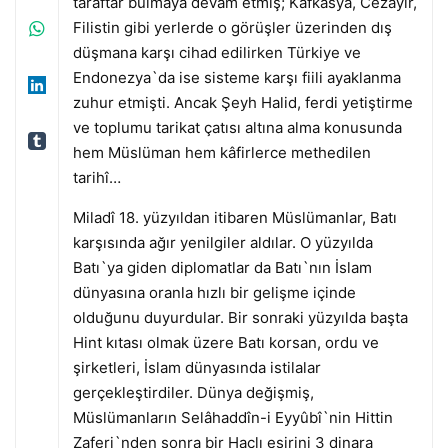
zemin
taraftar bulmaya devam etmiş; Kafkasya, Cezayir,
kaplama
Filistin gibi yerlerde o görüşler üzerinden dış
düşmana karşı cihad edilirken Türkiye ve
Endonezya`da ise sisteme karşı fiili ayaklanma
zuhur etmişti. Ancak Şeyh Halid, ferdi yetiştirme
ve toplumu tarikat çatısı altına alma konusunda
hem Müslüman hem kâfirlerce methedilen
tarihî…
Miladî 18. yüzyıldan itibaren Müslümanlar, Batı
karşısında ağır yenilgiler aldılar. O yüzyılda
Batı`ya giden diplomatlar da Batı`nın İslam
dünyasına oranla hızlı bir gelişme içinde
olduğunu duyurdular. Bir sonraki yüzyılda başta
Hint kıtası olmak üzere Batı korsan, ordu ve
şirketleri, İslam dünyasında istilalar
gerçekleştirdiler. Dünya değişmiş,
Müslümanların Selâhaddîn-i Eyyûbî`nin Hittin
Zaferi`nden sonra bir Haçlı esirini 3 dinara