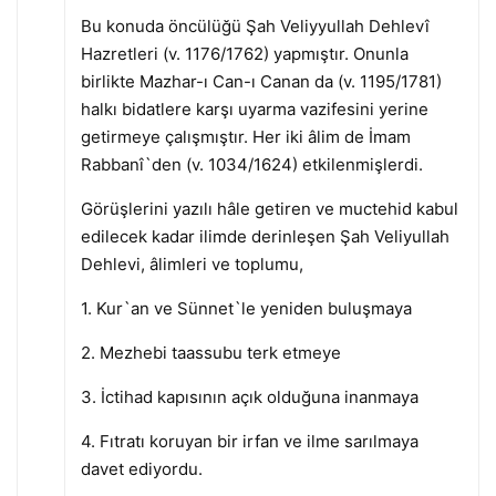
Bu konuda öncülüğü Şah Veliyyullah Dehlevî
Hazretleri (v. 1176/1762) yapmıştır. Onunla
birlikte Mazhar-ı Can-ı Canan da (v. 1195/1781)
halkı bidatlere karşı uyarma vazifesini yerine
getirmeye çalışmıştır. Her iki âlim de İmam
Rabbanî`den (v. 1034/1624) etkilenmişlerdi.
Görüşlerini yazılı hâle getiren ve muctehid kabul
edilecek kadar ilimde derinleşen Şah Veliyullah
Dehlevi, âlimleri ve toplumu,
1. Kur`an ve Sünnet`le yeniden buluşmaya
2. Mezhebi taassubu terk etmeye
3. İctihad kapısının açık olduğuna inanmaya
4. Fıtratı koruyan bir irfan ve ilme sarılmaya
davet ediyordu.