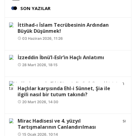
SON YAZILAR
İttihad-ı İslam Tecrübesinin Ardından
Büyük Düşünmek!
03 Haziran 2026, 11:26
access_time
İzzeddin İbnü’l-Esîr’in Haçlı Anlatımı
28 Mart 2026, 18:15
access_time
Haçlılar karşısında Ehl-i Sünnet, Şia ile
ilgili nasıl bir tutum takındı?
20 Mart 2026, 14:30
access_time
Mirac Hadisesi ve 4. yüzyıl
Tartışmalarının Canlandırılması
15 Ocak 2026, 10:14
access_time