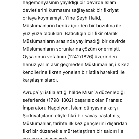
hegemonyasının yayıldığı bir devirde İslam
devletlerini kurmasını sağlayacak bir fikriyat
ortaya koymamıştı. Yine Şeyh Halid,
Müslümanların henüz içerden bir bozulma ile
yüz yüze oldukları, Batıcılığın bir fikir olarak
Müslümanların arasında yayılmadığı bir devirde
Müslümanların sorunlarına çözüm önermişti.
Oysa onun vefatının (1242/1826) üzerinden
henüz yarım asır geçmeden Müslümanlar, ilk kez
kendilerine fikren yönelen bir istila hareketi ile
karşılaşmışlardı.
Avrupa`yı istila ettiği hâlde Mısır`a düzenlediği
seferlerde (1798-1802) başarısız olan Fransız
İmparatoru Napolyon, İslam dünyasına karşı
Şarkiyatçıların eliyle fikrî bir savaş başlatmış;
Müslümanlar, tarihte ilk kez gençlerini dışarıdan
fikrî bir düzenekle mürtetleştiren bir saldırı ile
yüz yüze kalmışlardı.