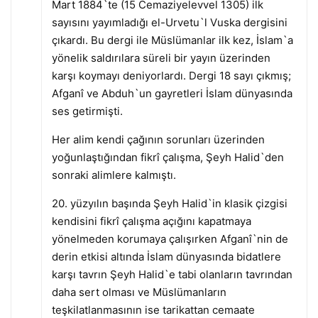
Mart 1884`te (15 Cemaziyelevvel 1305) ilk
sayısını yayımladığı el-Urvetu`l Vuska dergisini
çıkardı. Bu dergi ile Müslümanlar ilk kez, İslam`a
yönelik saldırılara süreli bir yayın üzerinden
karşı koymayı deniyorlardı. Dergi 18 sayı çıkmış;
Afganî ve Abduh`un gayretleri İslam dünyasında
ses getirmişti.
Her alim kendi çağının sorunları üzerinden
yoğunlaştığından fikrî çalışma, Şeyh Halid`den
sonraki alimlere kalmıştı.
20. yüzyılın başında Şeyh Halid`in klasik çizgisi
kendisini fikrî çalışma açığını kapatmaya
yönelmeden korumaya çalışırken Afganî`nin de
derin etkisi altında İslam dünyasında bidatlere
karşı tavrın Şeyh Halid`e tabi olanların tavrından
daha sert olması ve Müslümanların
teşkilatlanmasının ise tarikattan cemaate