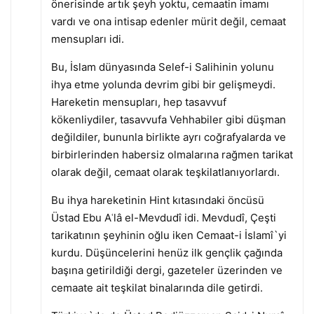
önerisinde artık şeyh yoktu, cemaatin imamı
vardı ve ona intisap edenler mürit değil, cemaat
mensupları idi.
Bu, İslam dünyasında Selef-i Salihinin yolunu
ihya etme yolunda devrim gibi bir gelişmeydi.
Hareketin mensupları, hep tasavvuf
kökenliydiler, tasavvufa Vehhabiler gibi düşman
değildiler, bununla birlikte ayrı coğrafyalarda ve
birbirlerinden habersiz olmalarına rağmen tarikat
olarak değil, cemaat olarak teşkilatlanıyorlardı.
Bu ihya hareketinin Hint kıtasındaki öncüsü
Üstad Ebu Aʿlâ el-Mevdudî idi. Mevdudî, Çeşti
tarikatının şeyhinin oğlu iken Cemaat-i İslamî`yi
kurdu. Düşüncelerini henüz ilk gençlik çağında
başına getirildiği dergi, gazeteler üzerinden ve
cemaate ait teşkilat binalarında dile getirdi.