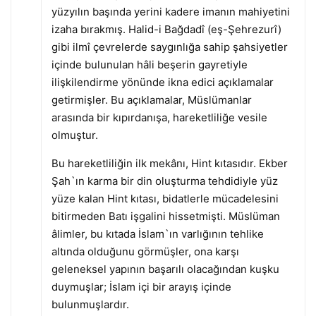
yüzyılın başında yerini kadere imanın mahiyetini
izaha bırakmış. Halid-i Bağdadî (eş-Şehrezurî)
gibi ilmî çevrelerde saygınlığa sahip şahsiyetler
içinde bulunulan hâli beşerin gayretiyle
ilişkilendirme yönünde ikna edici açıklamalar
getirmişler. Bu açıklamalar, Müslümanlar
arasında bir kıpırdanışa, hareketliliğe vesile
olmuştur.
Bu hareketliliğin ilk mekânı, Hint kıtasıdır. Ekber
Şah`ın karma bir din oluşturma tehdidiyle yüz
yüze kalan Hint kıtası, bidatlerle mücadelesini
bitirmeden Batı işgalini hissetmişti. Müslüman
âlimler, bu kıtada İslam`ın varlığının tehlike
altında olduğunu görmüşler, ona karşı
geleneksel yapının başarılı olacağından kuşku
duymuşlar; İslam içi bir arayış içinde
bulunmuşlardır.