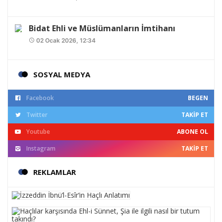
Bidat Ehli ve Müslümanların İmtihanı
02 Ocak 2026, 12:34
access_time
SOSYAL MEDYA
Facebook
BEGEN
Twitter
TAKIP ET
Youtube
ABONE OL
Instagram
TAKIP ET
REKLAMLAR